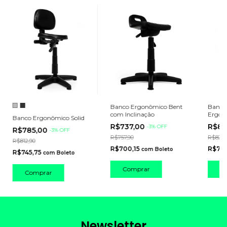
Banco Ergonômico Bent
Banco
com Inclinação
Ergon
Banco Ergonômico Solid
R$737,00
R$80
-
3
%
OFF
R$785,00
-
3
%
OFF
R$757,90
R$823,
R$812,90
R$700,15
R$76
com
Boleto
R$745,75
com
Boleto
C
Comprar
Newsletter